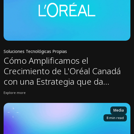
Soluciones Tecnológicas Propias
Cómo Amplificamos el
Crecimiento de L'Oréal Canadá
con una Estrategia que da
Prioridad a la Sostenibilidad
Explore more
View L’Oréal case study: Cómo Amplificamos el Crecimiento de L'Oré
Media
8 min read