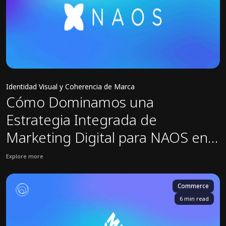
Identidad Visual y Coherencia de Marca
Cómo Dominamos una
Estrategia Integrada de
Marketing Digital para NAOS en
Mercados Globales
Explore more
View Naos case study: Cómo Dominamos una Estrategia Integrada
Commerce
6 min read