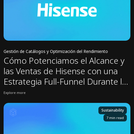
Gestión de Catálogos y Optimización del Rendimiento
Cómo Potenciamos el Alcance y
las Ventas de Hisense con una
Estrategia Full-Funnel Durante la
EURO2024
Explore more
View Hisense case study: Cómo Potenciamos el Alcance y las Venta
Sustainability
7 min read