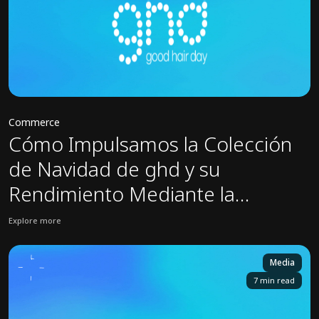
Commerce
Cómo Impulsamos la Colección
de Navidad de ghd y su
Rendimiento Mediante la
Colaboración Estratégica
Explore more
View Ghd case study: Cómo Impulsamos la Colección de Navidad de
Media
7 min read