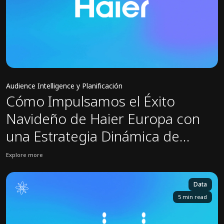
Audience Intelligence y Planificación
Cómo Impulsamos el Éxito
Navideño de Haier Europa con
una Estrategia Dinámica de
Anuncios en Amazon
Explore more
View Haier case study: Cómo Impulsamos el Éxito Navideño de Ha
Data
5 min read