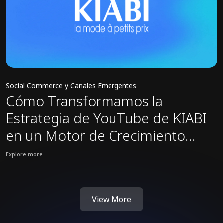
Social Commerce y Canales Emergentes
Cómo Transformamos la
Estrategia de YouTube de KIABI
en un Motor de Crecimiento
Omnicanal
Explore more
View KIABI case study: Cómo Transformamos la Estrategia de You
View More