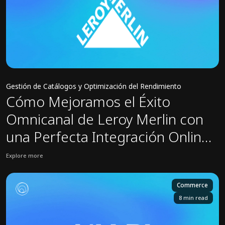
Gestión de Catálogos y Optimización del Rendimiento
Cómo Mejoramos el Éxito
Omnicanal de Leroy Merlin con
una Perfecta Integración Online-
Offline
Explore more
View Leroy Merlin case study: Cómo Mejoramos el Éxito Omnicanal 
Commerce
8 min read