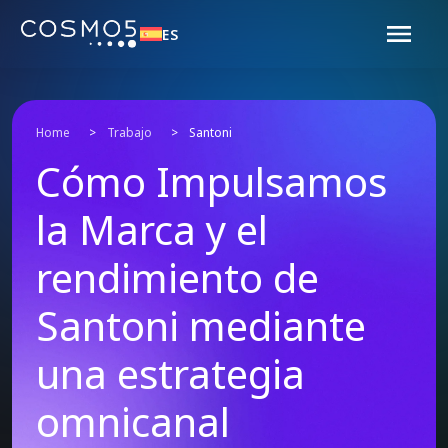
ES
Home
>
Trabajo
>
Santoni
Cómo Impulsamos
la Marca y el
rendimiento de
Santoni mediante
una estrategia
omnicanal