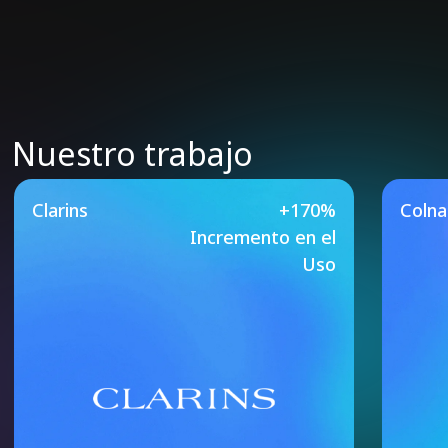
Nuestro trabajo
Our Featured Case Studie
Clarins
+170%
Coln
Incremento en el
Uso