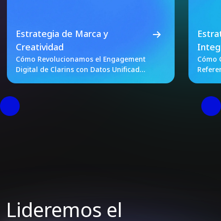
Estrategia de Marca y
Estra
Creatividad
Integ
Cómo Revolucionamos el Engagement
Cómo C
Digital de Clarins con Datos Unificados
Refere
y Pruebas A/B
Lideremos el