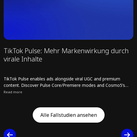
TikTok Pulse: Mehr Markenwirkung durch
D
virale Inhalte
U
s
N
TikTok Pulse enables ads alongside viral UGC and premium
D
content. Discover Pulse Core/Premiere modes and Cosmo5’s
e
strategies for safe, high-impact campaigns.
z
Read more
R
i
Read full article about TikTok Pulse: Mehr Markenwirkung durch vira
R
K
f
Alle Fallstudien ansehen