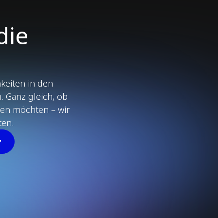
die
keiten in den
n. Ganz gleich, ob
ren möchten – wir
ten.