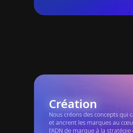
Création
Nous créons des concepts qui ca
et ancrent les marques au cœur
l’ADN de marque à la stratégie