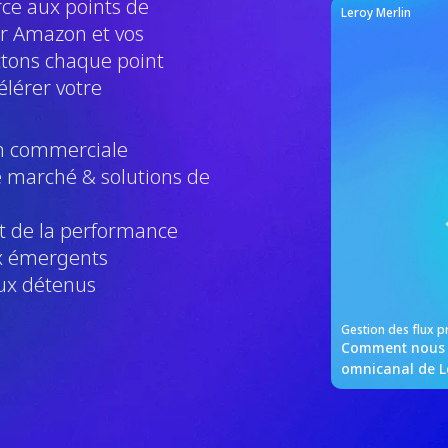
ce aux points de
Leroy Merlin
ar Amazon et vos
tons chaque point
élérer votre
on commerciale
e marché & solutions de
et de la performance
x émergents
aux détenus
Gestion des flux p
Comment nous a
omnicanal de L
intégration onl