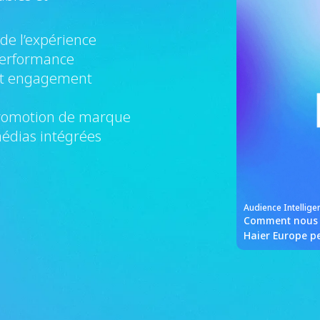
de l’expérience
performance
et engagement
promotion de marque
médias intégrées
Audience Intellige
Comment nous a
Haier Europe pe
grâce à une st
sur Amazon