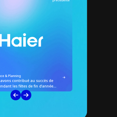
précédente
nce & Planning
Gestion des flux produits
vons contribué au succès de
Comment nous avons a
ndant les fêtes de fin d’année
ventes de Hisense grâc
ratégie dynamique d’annonces
funnel pendant l’EUR