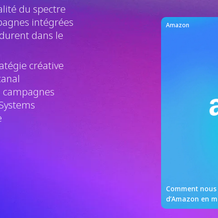
lité du spectre
mpagnes intégrées
Amazon
rdurent dans le
atégie créative
canal
e campagnes
 Systems
e
Comment nous a
d’Amazon en ma
mondial avec « 