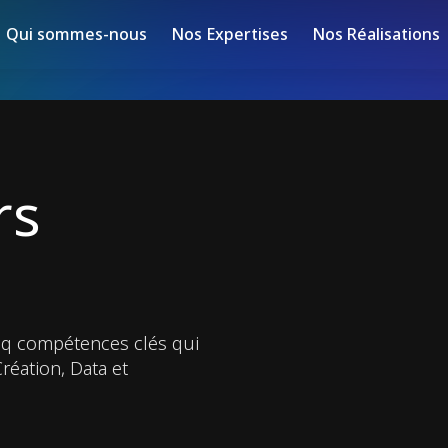
Qui sommes-nous
Nos Expertises
Nos Réalisations
rs
inq compétences clés qui
éation, Data et