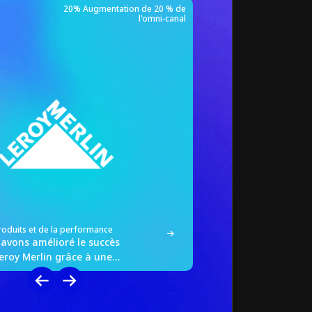
20% Augmentation de 20 % de
KIABI
l'omni-canal
roduits et de la performance
Social Commerce & canau
vons amélioré le succès
Comment nous avons t
eroy Merlin grâce à une
YouTube de KIABI en 
ine-offline transparente
omnicanal