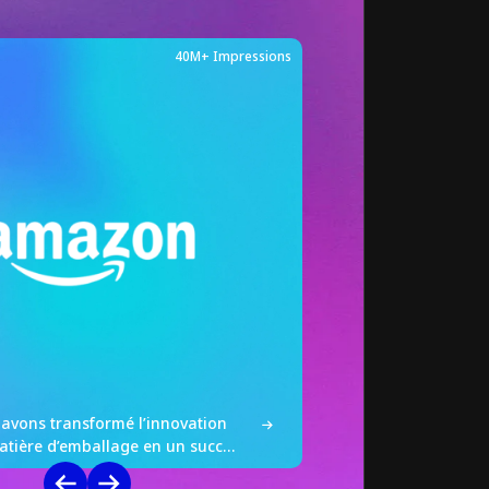
40M+ Impressions
Uniqlo
Activation de la marque et
vons transformé l’innovation
Comment nous avons 
tière d’emballage en un succès
référence incontourna
Sorry, Cats »
l’innovation #STAYW