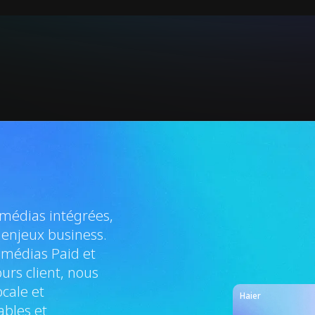
s
 médias intégrées,
 enjeux business.
 médias Paid et
urs client, nous
cale et
Haier
ables et