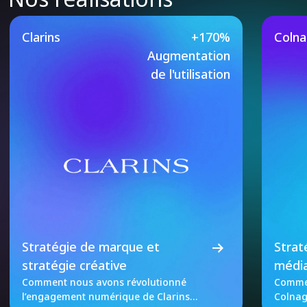
Nos Études de Cas Vedett
Clarins
+170%
Coln
Augmentation
de l'utilisation
Stratégie de marque et
Strat
stratégie créative
média
Comment nous avons révolutionné
Commen
l’engagement numérique de Clarins
Colnag