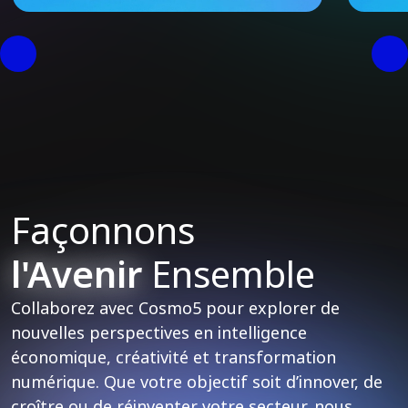
grâce à l’unification des données et
mode
aux tests A/B
Façonnons
l'Avenir
Ensemble
Collaborez avec Cosmo5 pour explorer de
nouvelles perspectives en intelligence
économique, créativité et transformation
numérique. Que votre objectif soit d’innover, de
croître ou de réinventer votre secteur, nous