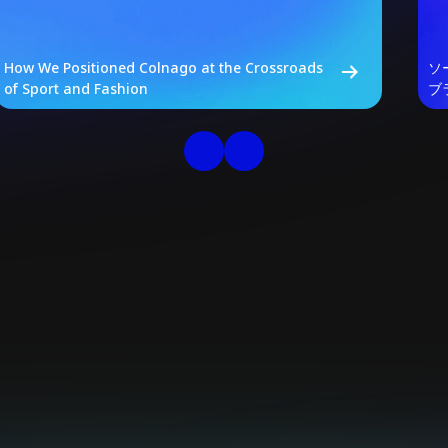
How We Positioned Colnago at the Crossroads
ソ
of Sport and Fashion
ブ