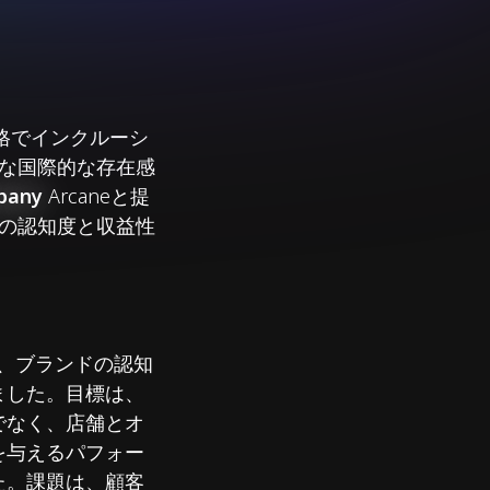
価格でインクルーシ
な国際的な存在感
pany
Arcaneと提
ドの認知度と収益性
て、ブランドの認知
ました。目標は、
けでなく、店舗とオ
を与えるパフォー
た。課題は、顧客