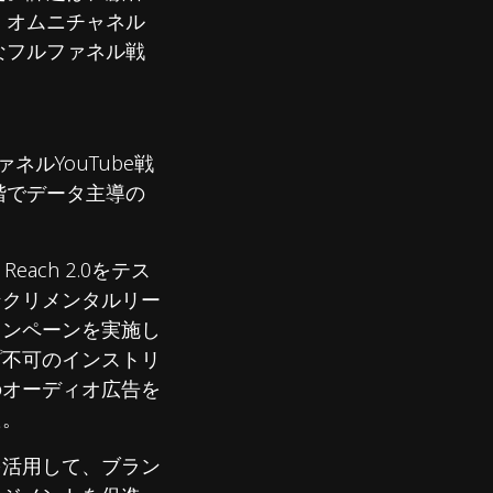
、オムニチャネル
なフルファネル戦
ネルYouTube戦
階でデータ主導の
 Reach 2.0をテス
ンクリメンタルリー
キャンペーンを実施し
プ不可のインストリ
のオーディオ広告を
た。
）を活用して、ブラン