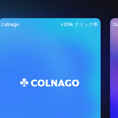
Studies
Colnago
+33% クリック率
Di