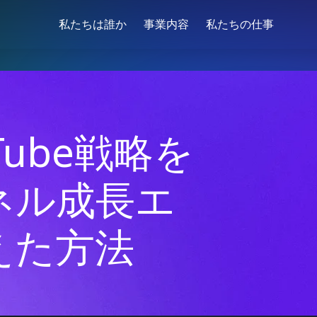
私たちは誰か
事業内容
私たちの仕事
uTube戦略を
ネル成長エ
えた方法