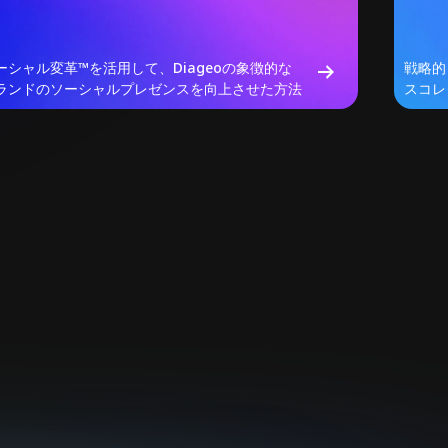
ーシャル変革™️を活用して、Diageoの象徴的な
戦略的
ランドのソーシャルプレゼンスを向上させた方法
スコレ