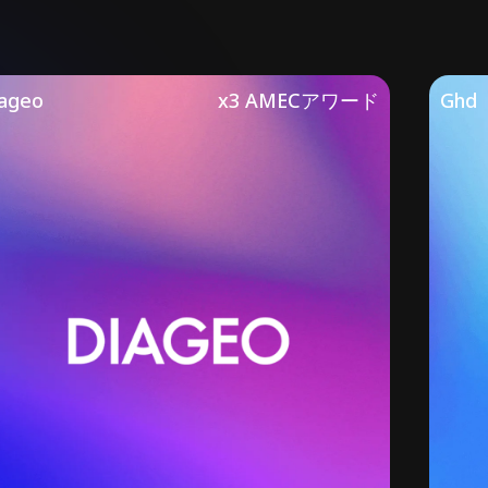
ageo
x3 AMECアワード
Ghd