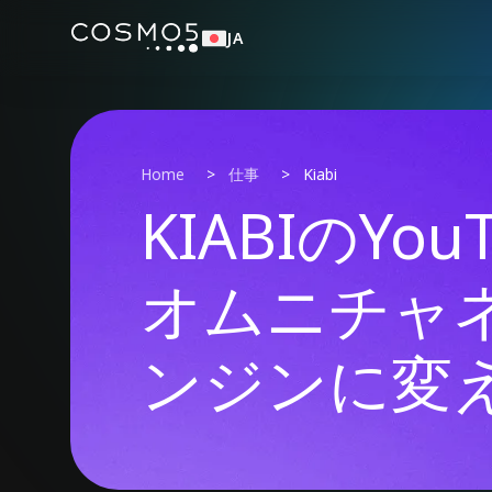
JA
Home
>
仕事
>
Kiabi
KIABIのYo
オムニチャ
ンジンに変