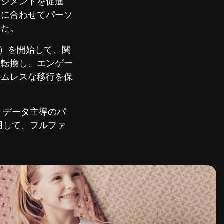
ージメントを促進
トに合わせてパーソ
した。
s（VAC）を開始して、関
に転換し、エンゲー
ームレスな移行を保
、データ主導のパ
用して、フルファ