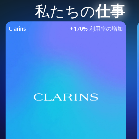
私たちの
仕事
Our Featured Case 
Clarins
+170% 利用率の増加