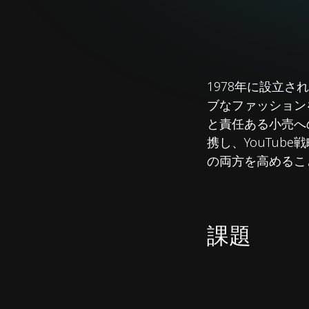
1978年に設立さ
ブなファッション
と責任ある小売への
携し、YouTu
の両方を高めるこ
課題