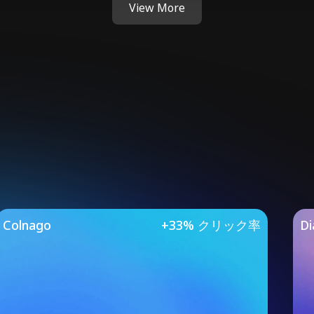
View More
Studies
Colnago
+33% クリック率
Di