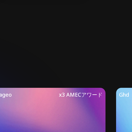
ageo
x3 AMECアワード
Ghd