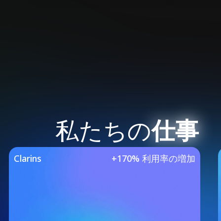
私たちの
仕事
Our Featured Case 
Clarins
+170% 利用率の増加