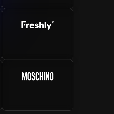
arty
Freshly Cosmeti
Moschino