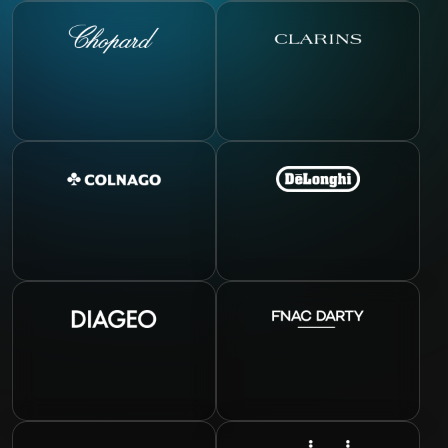
Chopard
Clarins
Colnago
De’ Long
Diageo
Fnac Dar