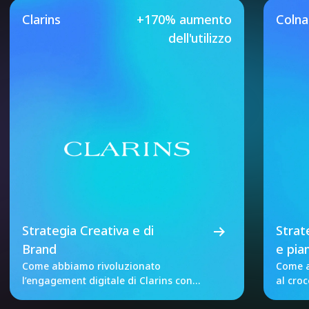
Our Featured Case Studie
Clarins
+170% aumento
Coln
dell'utilizzo
Strategia Creativa e di
Strat
Brand
e pia
Come abbiamo rivoluzionato
Come a
l’engagement digitale di Clarins con
al cro
dati unificati e A/B test