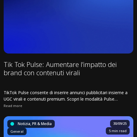
Tik Tok Pulse: Aumentare l’impatto dei
brand con contenuti virali
TikTok Pulse consente di inserire annunci pubblicitari insieme a
UGC virali e contenuti premium. Scopri le modalità Pulse
Core/Premiere e le strategie di Cosmo5 per campagne sicure e di
Read more
grande impatto.
Read full article about Tik Tok Pulse: Aumentare l’impatto dei brand 
Notizia, PR & Media
30/09/25
5 min read
General