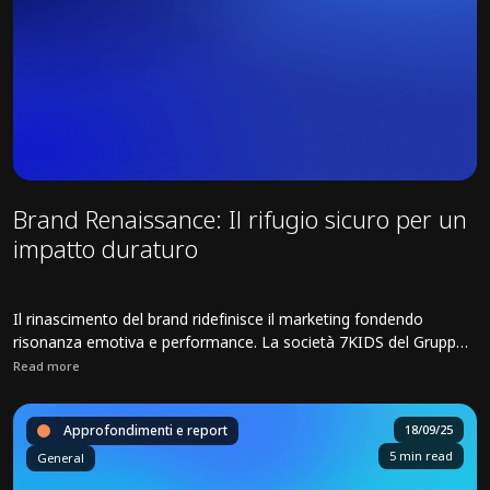
Brand Renaissance: Il rifugio sicuro per un
impatto duraturo
Il rinascimento del brand ridefinisce il marketing fondendo
risonanza emotiva e performance. La società 7KIDS del Gruppo
Cosmo5 promuove strategie integrate per ripristinare la brand
Read more
equity e garantire una crescita sostenibile dei marchi.
Read full article about Brand Renaissance: Il rifugio sicuro per un i
Approfondimenti e report
18/09/25
5 min read
General