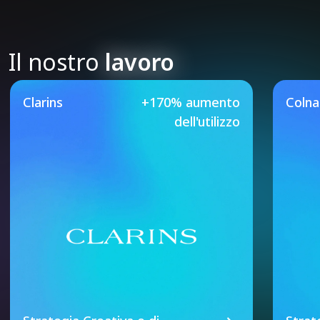
Il nostro
lavoro
Our Featured Case Studie
Clarins
+170% aumento
Coln
dell'utilizzo