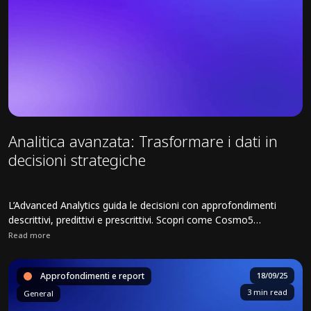
Analitica avanzata: Trasformare i dati in
decisioni strategiche
L’Advanced Analytics guida le decisioni con approfondimenti
descrittivi, predittivi e prescrittivi. Scopri come Cosmo5
massimizza il ROI in tutti i settori.
Read more
Read full article about Analitica avanzata: Trasformare i dati in deci
Approfondimenti e report
18/09/25
3 min read
General