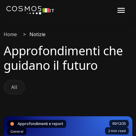
IT
Home
>
Notizie
Approfondimenti che
guidano il futuro
All
Approfondimenti e report
05/12/25
2 min read
General