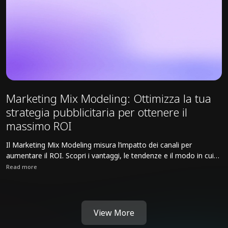
Marketing Mix Modeling: Ottimizza la tua
strategia pubblicitaria per ottenere il
massimo ROI
Il Marketing Mix Modeling misura l’impatto dei canali per
aumentare il ROI. Scopri i vantaggi, le tendenze e il modo in cui
Cosmo5 guida le strategie pubblicitarie più intelligenti.
Read more
Read full article about Marketing Mix Modeling: Ottimizza la tua str
View More