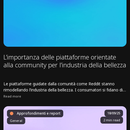
L’importanza delle piattaforme orientate
alla community per l’industria della bellezza
Le piattaforme guidate dalla comunità come Reddit stanno
rimodellando l’industria della bellezza. I consumatori si fidano di
intuizioni autentiche e guidate dai coetanei piuttosto che di un
Read more
branding raffinato.
Read full article about L’importanza delle piattaforme orientate alla
Approfondimenti e report
18/09/25
2 min read
General