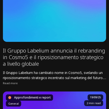
Il Gruppo Labelium annuncia il rebranding
in Cosmo5 e il riposizionamento strategico
a livello globale
Il Gruppo Labelium ha cambiato nome in Cosmo5, svelando un
riposizionamento strategico incentrato sul marketing del futuro.
Con sedi in 18 paesi, Cosmo5 integra Media, Commercio,
Read more
Creatività, Dati e Tecnologia per offrire soluzioni AI ai brand.
Read full article about Il Gruppo Labelium annuncia il rebranding in 
Approfondimenti e report
19/09/25
2 min read
General