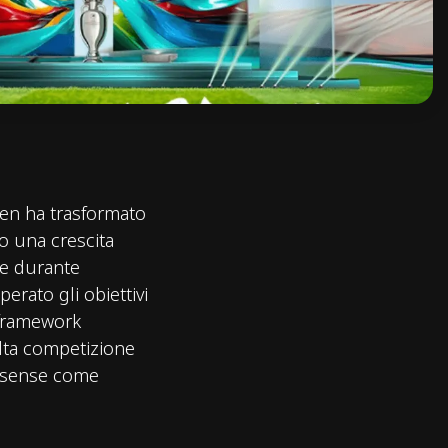
iven ha trasformato
o una crescita
ite durante
rato gli obiettivi
 framework
alta competizione
Hisense come