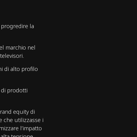
r progredire la
del marchio nel
elevisori.
 di alto profilo
di prodotti
brand equity di
e che utilizzasse i
mizzare l’impatto
alta tensione.