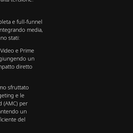
eta e full-funnel
 integrando media,
no stati:
 Video e Prime
aggiungendo un
patto diretto
mo sfruttato
geting e le
d (AMC) per
rantendo un
iciente del