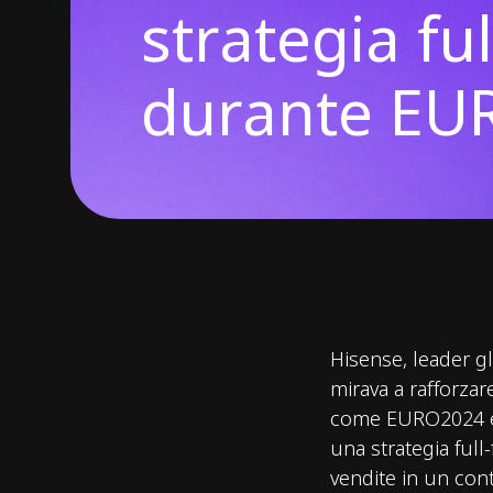
strategia fu
durante EU
Hisense, leader gl
mirava a rafforzar
come EURO2024 e 
una strategia ful
vendite in un co