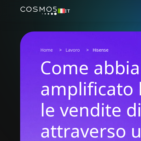
IT
Home
>
Lavoro
>
Hisense
Come abbi
amplificato 
le vendite d
attraverso 