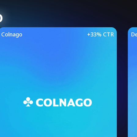
o
Studies
Colnago
+33% CTR
De