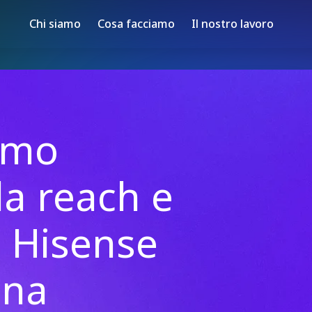
Chi siamo
Cosa facciamo
Il nostro lavoro
amo
la reach e
i Hisense
una