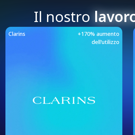
Il nostro
lavor
Our Featured Case 
Clarins
+170% aumento
dell'utilizzo