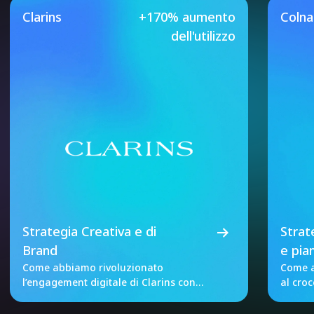
Our Featured Case Studie
Clarins
+170% aumento
Coln
dell'utilizzo
Strategia Creativa e di
Strat
Brand
e pia
Come abbiamo rivoluzionato
Come a
l’engagement digitale di Clarins con
al cro
dati unificati e A/B test