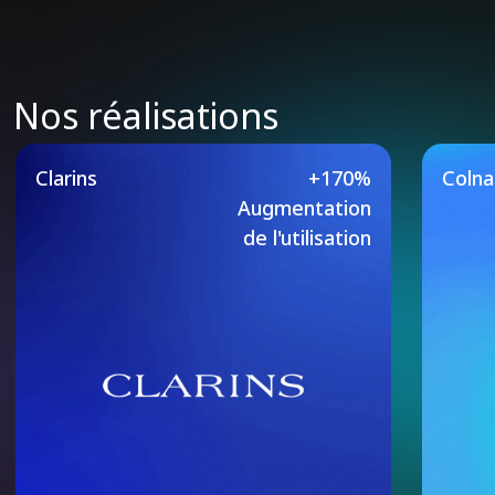
Nos réalisations
Our Featured Case Studie
Clarins
+170%
Coln
Augmentation
de l'utilisation