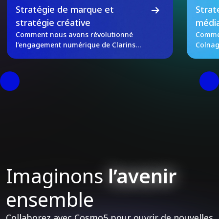
Stratégie de marque et
Strat
stratégie créative
média
Comment nous avons révolutionné
Commen
l’engagement numérique de Clarins
Colnag
grâce à l’unification des données et
mode
aux tests A/B
Imaginons
l’avenir
ensemble
Collaborez avec Cosmo5 pour ouvrir de nouvelles