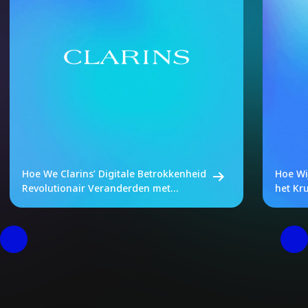
Hoe We Clarins’ Digitale Betrokkenheid
Hoe Wi
Revolutionair Veranderden met
het Kr
Uniforme Data en A/B-Testing