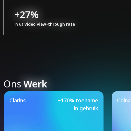
+27%
in 6s
video view-through rate
Ons
Werk
Our Featured Case Studie
Clarins
+170% toename
Coln
in gebruik