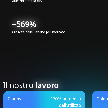
Aumento del ROAS
+569%
Crescita delle vendite per mercato
Il nostro
lavoro
Our Featured Case Studie
Clarins
+170% aumento
Coln
dell'utilizzo