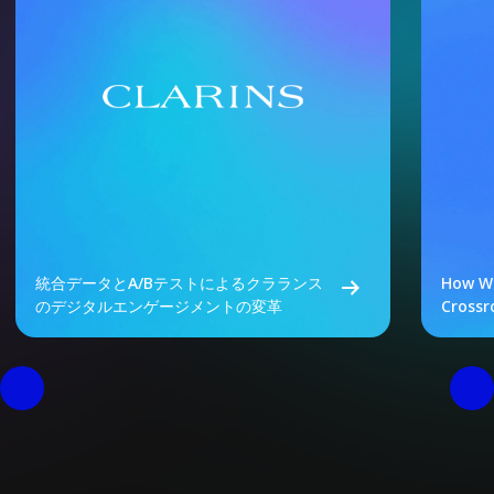
統合データとA/Bテストによるクラランス
How We
のデジタルエンゲージメントの変革
Crossr