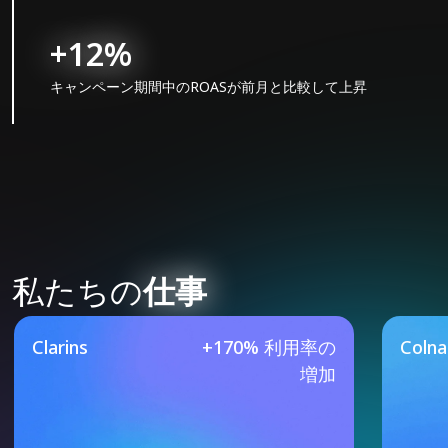
+12%
キャンペーン期間中のROASが前月と比較して上昇
私たちの
仕事
Our Featured Case Studie
Clarins
+170% 利用率の
Coln
増加