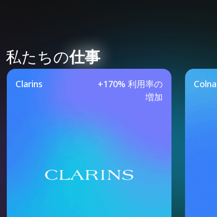
私たちの
仕事
Our Featured Case Studie
Clarins
+170% 利用率の
Coln
増加