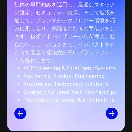
社内の専門知識を活用し、最適なスタック
の選定、セキュリティ確保、そして拡張を
通して、ブランドがテクノロジー環境を巧
みに乗り切り、先駆者となるお手伝いをし
ます。技術アドバイザリーからAI導入、独
自のソリューションまで、インパクトをも
たらす安全で拡張性の高いプラットフォー
ムを提供します。
AI Engineering & Intelligent Systems
Platform & Product Engineering
Proprietary Technology Solutions
Strategic Certified Tech Partnerships
Technology Strategy & Architecture