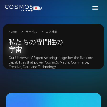
JA
Home
>
サービス
>
コア機能
私たちの専門性の
宇宙
Our Universe of Expertise brings together the five core
capabilities that power Cosmo5: Media, Commerce,
Creative, Data and Technology.
Core Capabilities