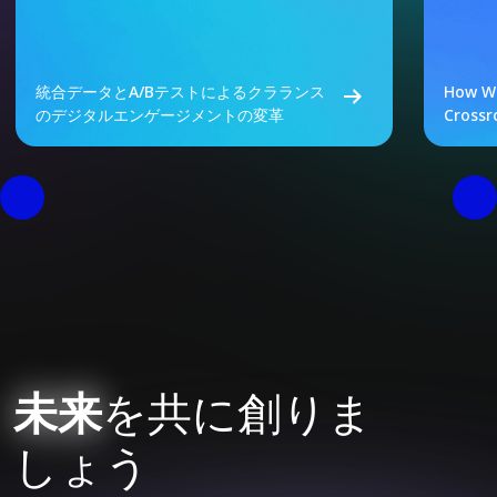
統合データとA/Bテストによるクラランス
How We
のデジタルエンゲージメントの変革
Crossr
未来
を共に創りま
しょう