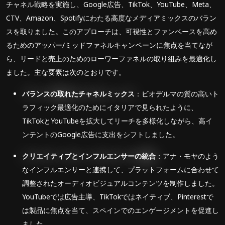
チャネル戦略を実施し、Google広告、TikTok、YouTube、Meta、
CTV、Amazon、Spotifyにわたる高度なメディアミックスのバラン
スを取りました。このアプローチは、可視性とファンベースを高め
るためのアッパー/ミッドファネルキャンペーンに焦点を当てなが
ら、リードと売上のためのローワーファネルの取り組みを最適化し
ました。主な要素は次のとおりです。
バランスの取れたチャネルミックス
：ビオデルマの質の高いト
ラフィック最適化のためにイタリアで見られたように、
TikTokとYouTubeを拡大してリーチを多様化しながら、高イ
ンテントのGoogle広告に支出をシフトしました。
クリエイティブとインフルエンサーの統合
：アナ・モヤのよう
なインフルエンサーと連携して、プラットフォームに合わせて
調整されたオーディオビジュアルコンテンツを制作しました。
YouTubeでは広告主導、TikTokではネイティブ、Pinterestで
は製品に焦点を当て、スペインでのエンゲージメントを促進し
ました。