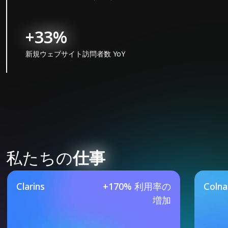
+33%
新規ウェブサイト訪問者数 YoY
私たちの
仕事
Our Featured Case Studie
Clarins
+170% 利用率の
Coln
増加