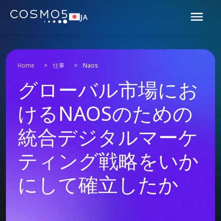
JA
Home
>
仕事
>
Naos
グローバル市場にお
けるNAOSのための
統合デジタルマーケ
ティング戦略をいか
にして確立したか