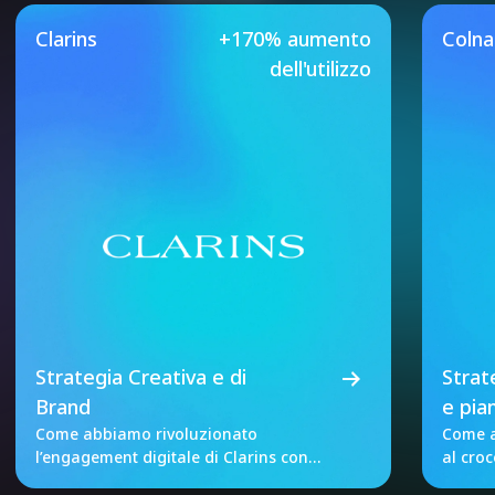
Our Featured Case Studie
Clarins
+170% aumento
Coln
dell'utilizzo
Strategia Creativa e di
Strat
Brand
e pia
Come abbiamo rivoluzionato
Come a
l’engagement digitale di Clarins con
al cro
dati unificati e A/B test