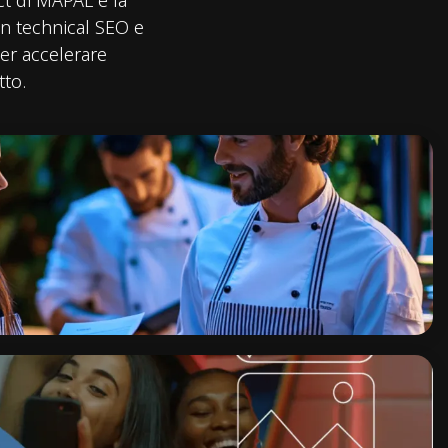
ct di MAPAL e la
in technical SEO e
er accelerare
tto.