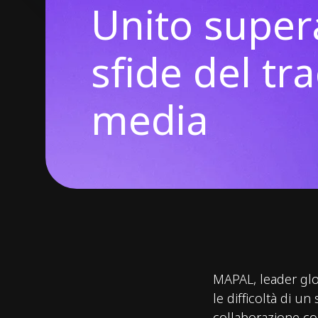
Unito super
sfide del tr
media
MAPAL, leader glob
le difficoltà di un
collaborazione co