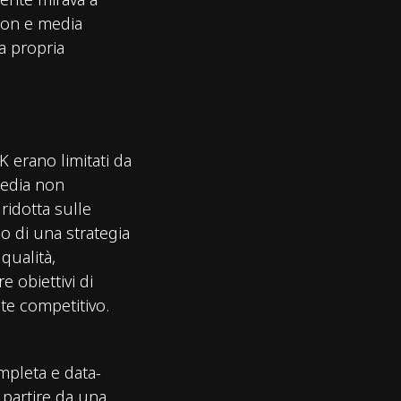
sion e media
la propria
K erano limitati da
media non
 ridotta sulle
o di una strategia
qualità,
e obiettivi di
te competitivo.
pleta e data-
 partire da una