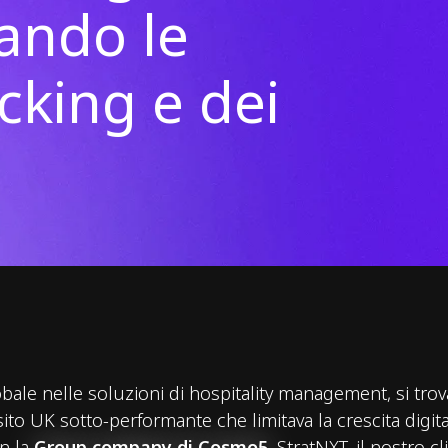
ando le
acking e dei
ale nelle soluzioni di hospitality management, si trov
 sito UK sotto-performante che limitava la crescita digita
n la
Group company di Cosmo5
, StratNXT, il nostro c