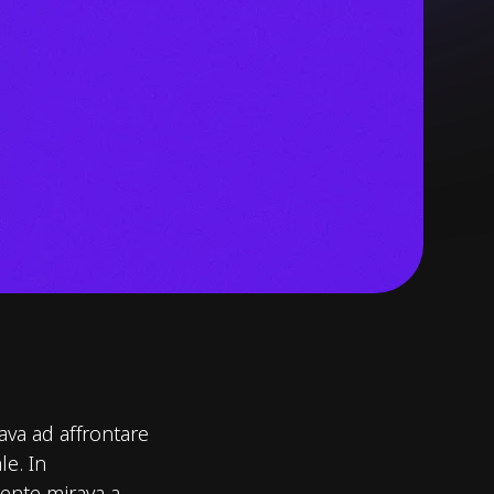
ava ad affrontare
le. In
liente mirava a