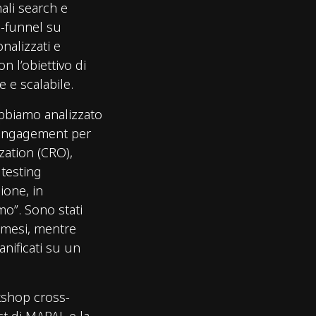
ali search e
l-funnel su
nalizzati e
n l’obiettivo di
e e scalabile.
abbiamo analizzato
 engagement per
zation (CRO),
testing
zione, in
mo”. Sono stati
3 mesi, mentre
anificati su un
kshop cross-