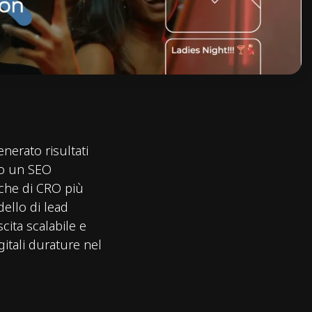
enerato risultati
do un SEO
iche di CRO più
dello di lead
ita scalabile e
itali durature nel