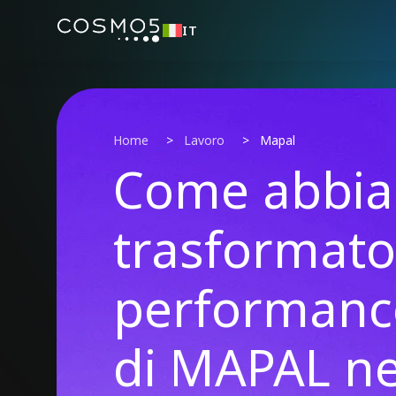
IT
Home
>
Lavoro
>
Mapal
Come abbi
trasformato
performance
di MAPAL n