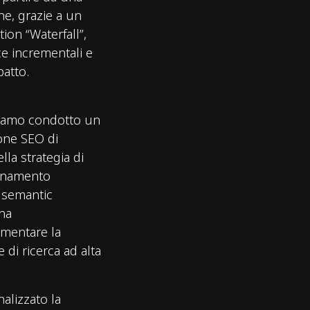
he, grazie a un
ion “Waterfall”,
e incrementali e
patto.
biamo condotto un
one SEO di
lla strategia di
ionamento
i semantic
una
umentare la
ie di ricerca ad alta
alizzato la