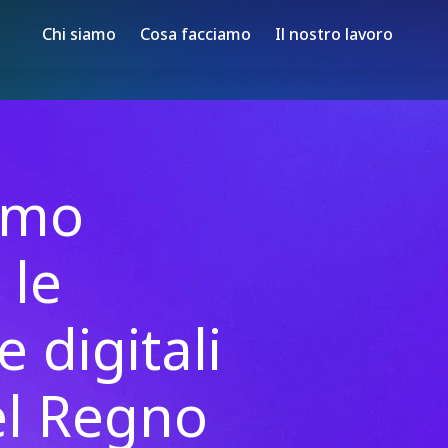
Chi siamo
Cosa facciamo
Il nostro lavoro
amo
 le
 digitali
el Regno